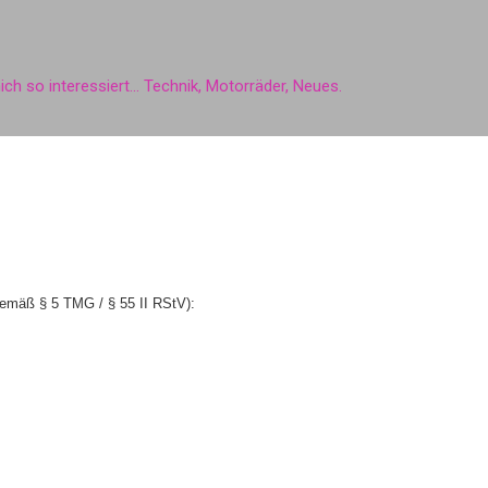
Direkt zum Hauptbereich
ich so interessiert... Technik, Motorräder, Neues.
gemäß § 5 TMG / § 55 II RStV):