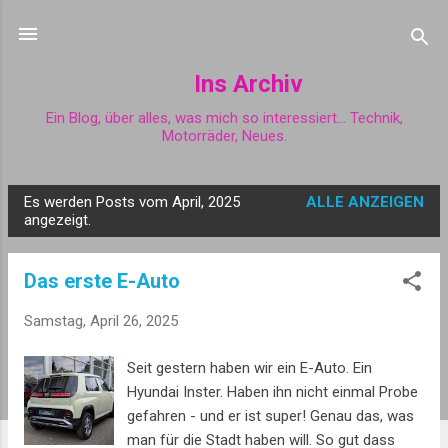
Direkt zum Hauptbereich
Ins Archiv
Ein Blog, über alles, was mich so interessiert... Technik,
Motorräder, Neues.
Es werden Posts vom April, 2025
ALLE ANZEIGEN
P
angezeigt.
o
s
Das erste E-Auto
t
s
Samstag, April 26, 2025
Seit gestern haben wir ein E-Auto. Ein
Hyundai Inster. Haben ihn nicht einmal Probe
gefahren - und er ist super! Genau das, was
man für die Stadt haben will. So gut dass