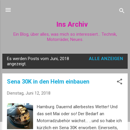
Direkt zum Hauptbereich
Ins Archiv
Ein Blog, über alles, was mich so interessiert... Technik,
Motorräder, Neues.
Es werden Posts vom Juni, 2018
ALLE ANZEIGEN
P
angezeigt.
o
s
Sena 30K in den Helm einbauen
t
s
Dienstag, Juni 12, 2018
Hamburg. Dauernd allerbestes Wetter! Und
das seit Mai oder so! Der Bedarf an
Motorradzubehör wächst... ...und so habe ich
kürzlich ein Sena 30K erworben. Einerseits,