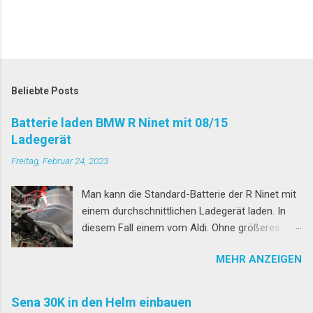
Beliebte Posts
Batterie laden BMW R Ninet mit 08/15
Ladegerät
Freitag, Februar 24, 2023
Man kann die Standard-Batterie der R Ninet mit
einem durchschnittlichen Ladegerät laden. In
diesem Fall einem vom Aldi. Ohne größeres
Invest in das überteuerte BMW CAN-BUS
MEHR ANZEIGEN
Ladegerät. Dazu muss allerdings der Fahrersitz
runter. Und dazu wiederum muss der Soziussitz
runter. Für den Sozius habt ihr euch hoffentlich
Sena 30K in den Helm einbauen
die sinnvolle Schnell-Schraube besorgt. Dann