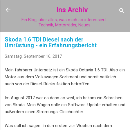
Direkt zum Hauptbereich
Ins Archiv
Ein Blog, über alles, was mich so interessiert...
Technik, Motorräder, Neues.
Skoda 1.6 TDI Diesel nach der
Umrüstung - ein Erfahrungsbericht
Samstag, September 16, 2017
Mein fahrbarer Untersatz ist ein Skoda Octavia 1,6 TDI. Also ein
Motor aus dem Volkswagen Sortiment und somit natürlich
auch von der Diesel-Rückrufaktion betroffen.
Im August 2017 war es dann so weit, ich bekam ein Schreiben
von Skoda. Mein Wagen solle ein Software-Update erhalten und
außerdem einen Strömungs-Gleichrichter.
Was soll ich sagen. In den ersten vier Wochen nach dem